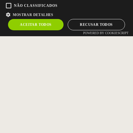
NÃO CLASSIFICADOS
MOSTRAR DETALHES
ACEITAR TODOS
RECUSAR TODOS
POWERED BY COOKIESCRIPT
CONTACTE-NOS
Tel.
+351 256 824 450
(Chamada para a rede fixa nacional)
Fax +351 256 838 740