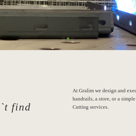
At Gralim we design and exec
handrails, a store, or a sim
`t find
Cutting services.