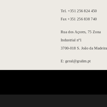
Tel.
+351 256 824 450
Fax +351 256 838 740
Rua dos Açores, 75 Zona
Industrial nº1
3700-018 S. João da Madeir
E:
geral@gralim.pt
PRIVACY POLICY
|