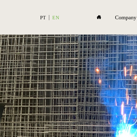
Company
PT
EN