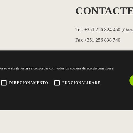
CONTACTE
Tel.
+351 256 824 450
(Chama
Fax +351 256 838 740
Rua dos Açores, 75 Zona Indu
3700-018 S. João da Madeir
 nosso website, estará a concordar com todos os cookies de acordo com nossa
E:
geral@gralim.pt
DIRECIONAMENTO
FUNCIONALIDADE